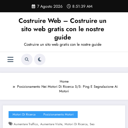
Vai
7 Agosto 2026
8:51:40 AM
al
contenuto
Costruire Web – Costruire un
sito web gratis con le nostre
guide
Costruire un sito web gratis con le nostre guide
Home
Posizionamento Nei Motori Di Ricerca 5/5: Ping E Segnalazione Ai
Motori
Motori Di Ricerca
Posizionamento Motori
,
,
,
Aumentare Traffico
Aumentare Visite
Motori Di Ricerca
Seo