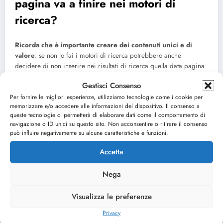
pagina va a finire nei motori di
ricerca?
Ricorda che è importante creare dei contenuti unici e di
valore
: se non lo fai i motori di ricerca potrebbero anche
decidere di non inserire nei risultati di ricerca quella data pagina
con la conseguenza che nessuno la troverà facendo delle ricerche.
Gestisci Consenso
Questo è l’ultimo capitolo di questa guida introduttiva ai motori di
Per fornire le migliori esperienze, utilizziamo tecnologie come i cookie per
memorizzare e/o accedere alle informazioni del dispositivo. Il consenso a
ricerca. Spero di esserti stato utile e non dimenticare che puoi
queste tecnologie ci permetterà di elaborare dati come il comportamento di
scrivere un commento per approfondire o chiedere informazioni
navigazione o ID unici su questo sito. Non acconsentire o ritirare il consenso
specifiche per il tuo caso.
può influire negativamente su alcune caratteristiche e funzioni.
Accetta
Tag
Aumentare Traffico
Aumentare Visite
Nega
Motori Di Ricerca
Seo
Visualizza le preferenze
Privacy