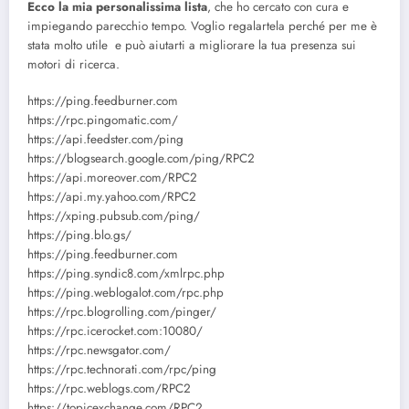
Ecco la mia personalissima lista
, che ho cercato con cura e
impiegando parecchio tempo. Voglio regalartela perché per me è
stata molto utile e può aiutarti a migliorare la tua presenza sui
motori di ricerca.
https://ping.feedburner.com
https://rpc.pingomatic.com/
https://api.feedster.com/ping
https://blogsearch.google.com/ping/RPC2
https://api.moreover.com/RPC2
https://api.my.yahoo.com/RPC2
https://xping.pubsub.com/ping/
https://ping.blo.gs/
https://ping.feedburner.com
https://ping.syndic8.com/xmlrpc.php
https://ping.weblogalot.com/rpc.php
https://rpc.blogrolling.com/pinger/
https://rpc.icerocket.com:10080/
https://rpc.newsgator.com/
https://rpc.technorati.com/rpc/ping
https://rpc.weblogs.com/RPC2
https://topicexchange.com/RPC2