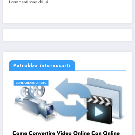
I commenti sono chiusi
Potrebbe interessarti
COME CREARE UN SITO
CRE
Come Fare un Si
1 Settembre 2011
Yuki
e Video Online Con Online