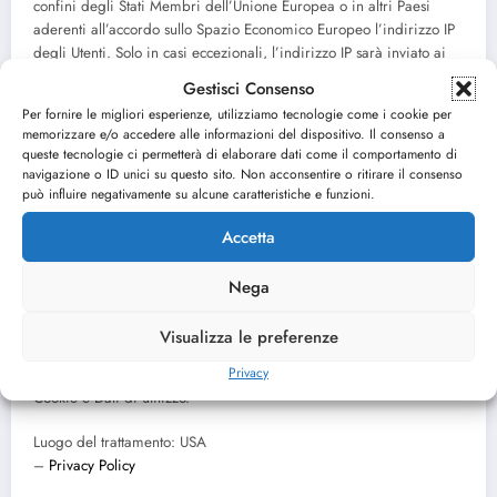
confini degli Stati Membri dell’Unione Europea o in altri Paesi
aderenti all’accordo sullo Spazio Economico Europeo l’indirizzo IP
degli Utenti. Solo in casi eccezionali, l’indirizzo IP sarà inviato ai
server di Google ed abbreviato all’interno degli Stati Uniti.
Gestisci Consenso
Per fornire le migliori esperienze, utilizziamo tecnologie come i cookie per
Dati personali raccolti:
memorizzare e/o accedere alle informazioni del dispositivo. Il consenso a
Cookie e Dati di utilizzo.
queste tecnologie ci permetterà di elaborare dati come il comportamento di
navigazione o ID unici su questo sito. Non acconsentire o ritirare il consenso
Luogo del trattamento: USA
può influire negativamente su alcune caratteristiche e funzioni.
–
Privacy Policy
–
Opt Out
Accetta
Google Tag Manager (Google Inc.)
Nega
Google Tag Manager è un servizio di statistica fornito da Google
Inc.
Visualizza le preferenze
Privacy
Dati personali raccolti:
Cookie e Dati di utilizzo.
Luogo del trattamento: USA
–
Privacy Policy