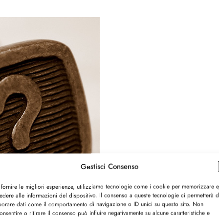
Gestisci Consenso
 fornire le migliori esperienze, utilizziamo tecnologie come i cookie per memorizzare 
edere alle informazioni del dispositivo. Il consenso a queste tecnologie ci permetterà d
borare dati come il comportamento di navigazione o ID unici su questo sito. Non
onsentire o ritirare il consenso può influire negativamente su alcune caratteristiche e
 chiedere l’opinione dei tuoi utenti una volta giunto alla f