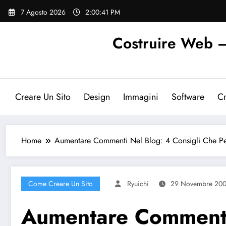
Vai
7 Agosto 2026
2:00:42 PM
al
contenuto
Costruire Web – 
Creare Un Sito
Design
Immagini
Software
Cr
Home
Aumentare Commenti Nel Blog: 4 Consigli Che P
Come Creare Un Sito
Ryuichi
29 Novembre 20
Aumentare Commenti